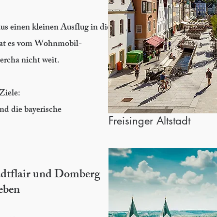
s einen kleinen Ausflug in die
hat es vom Wohnmobil-
ercha nicht weit.
Ziele:
und die bayerische
Freisinger Altstadt
tadtflair und Domberg
leben