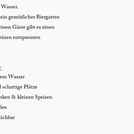
 Wasser.
 ein gemütlicher Biergarten
einen Gäste gibt es einen
r einen entspannten
:
arem Wasser
schattige Plätze
änken & kleinen Speisen
 See
eichbar